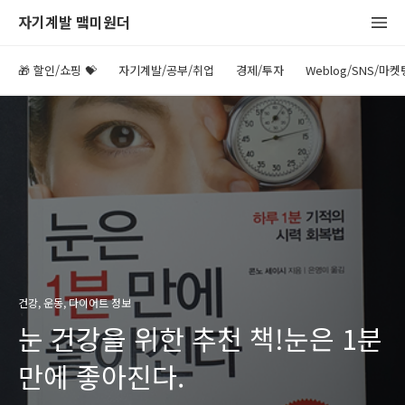
자기계발 맼미원더
🎁 할인/쇼핑 💝
자기계발/공부/취업
경제/투자
Weblog/SNS/마켓
건강, 운동, 다이어트 정보
눈 건강을 위한 추천 책!눈은 1분
만에 좋아진다.