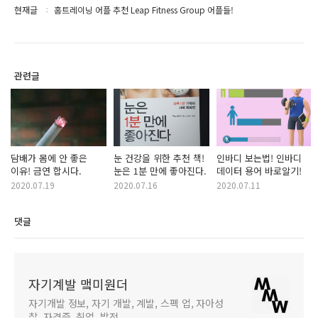
현재글
홈트레이닝 어플 추천 Leap Fitness Group 어플들!
관련글
담배가 몸에 안 좋은
눈 건강을 위한 추천 책!
인바디 보는법! 인바디
이유! 금연 합시다.
눈은 1분 만에 좋아진다.
데이터 용어 바로알기!
2020.07.19
2020.07.16
2020.07.11
댓글
자기계발 맼미원더
자기개발 정보, 자기 개발, 계발, 스펙 업, 자아성
찰, 자격증, 취업, 발전