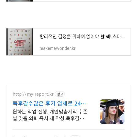
합리적인 결정을 위하여 읽어야 할 책! 스마트한 생각들 (사람의 마음을 움직이는 52가지 심리 ��
makemewonder.kr
http://my-report.kr
광고
독후감수많은 후기 업체로 24시
주말 상담 가능 저렴
원하는 작업 진행. 개인맞춤제작 수준
별 맞춤.의뢰 즉시 새 작성.독후감전
문업체 파트별 전문가/석박논문경우
정교수 출신 진행/보안 보장/각종 모