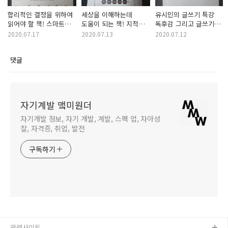
합리적인 결정을 위하여
세상을 이해하는데
유시민의 글쓰기 특강
읽어야 할 책! 스마트한
도움이 되는 책! 지적
독후감 그리고 글쓰기에
생각들 (사람의 마음을
대화를 위한 넓고 얕은
관하여
2020.07.17
2020.07.13
2020.07.12
움직이는 52가지 심리
지식
법칙) 독후감
댓글
자기계발 맼미원더
자기개발 정보, 자기 개발, 계발, 스펙 업, 자아성
찰, 자격증, 취업, 발전
구독하기
관련사이트