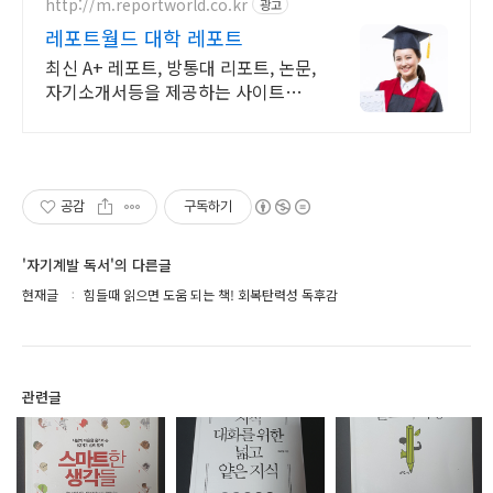
든 문서/24시진행
http://m.reportworld.co.kr
광고
레포트월드 대학 레포트
최신 A+ 레포트, 방통대 리포트, 논문,
자기소개서등을 제공하는 사이트입
니다
공감
구독하기
'자기계발 독서'의 다른글
현재글
힘들때 읽으면 도움 되는 책! 회복탄력성 독후감
관련글