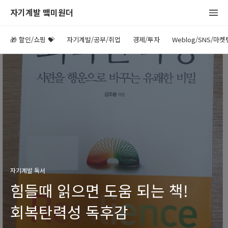
자기계발 맼미원더
🎁 할인/쇼핑 💝
자기계발/공부/취업
경제/투자
Weblog/SNS/마켓
자기계발 독서
힘들때 읽으면 도움 되는 책!
회복탄력성 독후감