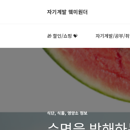
자기계발 맼미원더
🎁 할인/쇼핑 💝
자기계발/공부/취
식단, 식품, 영양소 정보
수면을 방해하는