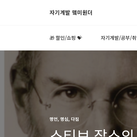
자기계발 맼미원더
🎁 할인/쇼핑 💝
자기계발/공부/취
명언, 명심, 다짐
스티브 잡스의