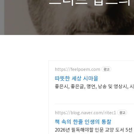
https://feelpoem.com
광고
따뜻한 세상 시마을
좋은시, 좋은글, 명언, 낭송 및 영상시, 
https://blog.naver.com/ritec1
광고
책 속의 한줄 인생의 통찰
2026년 필독해야할 인문 교양 도서 5선