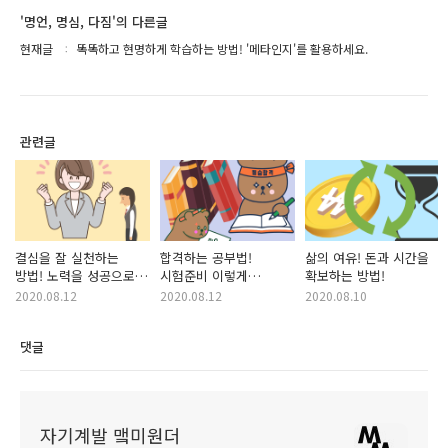
'명언, 명심, 다짐'의 다른글
현재글
똑똑하고 현명하게 학습하는 방법! '메타인지'를 활용하세요.
관련글
결심을 잘 실천하는
합격하는 공부법!
삶의 여유! 돈과 시간을
방법! 노력을 성공으로
시험준비 이렇게
확보하는 방법!
바꾸는 변화의 3단 법칙!
해보세요.
2020.08.12
2020.08.12
2020.08.10
댓글
자기계발 맼미원더