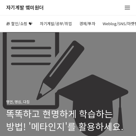
자기계발 맼미원더
🎁 할인/쇼핑 💝
자기계발/공부/취업
경제/투자
Weblog/SNS/마켓
명언, 명심, 다짐
똑똑하고 현명하게 학습하는
방법! '메타인지'를 활용하세요.