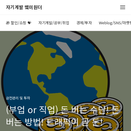
자기계발 맼미원더
🎁 할인/쇼핑 💝
자기계발/공부/취업
경제/투자
Weblog/SNS/마켓
금전관리 및 투자
(부업 or 직업) 돈 버는 수단! 돈
버는 방법! 트래픽이 곧 돈!